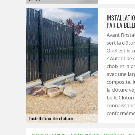
INSTALLATI
PAR LA BELL
Avant l’insta
sert la clôtu
Quel est le c
? Autant de 
choix et la 
avec une lar
composite, le
la clôture v
belle Clôtur
connaissance
conformémen