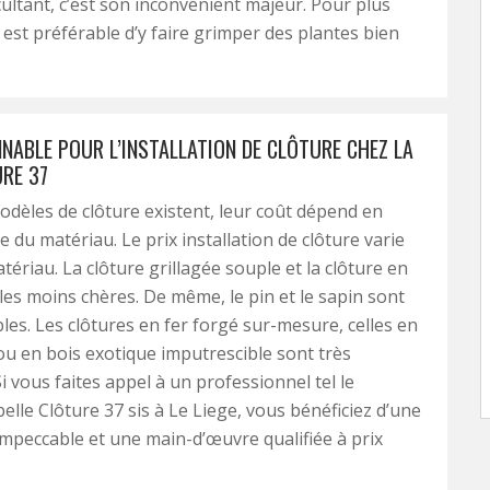
cultant, c’est son inconvénient majeur. Pour plus
il est préférable d’y faire grimper des plantes bien
NNABLE POUR L’INSTALLATION DE CLÔTURE CHEZ LA
URE 37
odèles de clôture existent, leur coût dépend en
 du matériau. Le prix installation de clôture varie
tériau. La clôture grillagée souple et la clôture en
les moins chères. De même, le pin et le sapin sont
les. Les clôtures en fer forgé sur-mesure, celles en
ou en bois exotique imputrescible sont très
i vous faites appel à un professionnel tel le
belle Clôture 37 sis à Le Liege, vous bénéficiez d’une
 impeccable et une main-d’œuvre qualifiée à prix