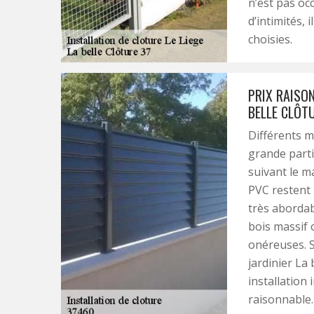
n’est pas oc
d’intimités, 
choisies.
PRIX RAISO
BELLE CLÔT
Différents m
grande partie
suivant le ma
PVC restent 
très abordab
bois massif 
onéreuses. S
jardinier La 
installation
raisonnable.