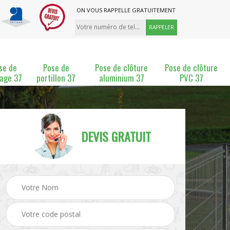
ON VOUS RAPPELLE GRATUITEMENT
se de
Pose de
Pose de clôture
Pose de clôture
lage 37
portillon 37
aluminium 37
PVC 37
DEVIS GRATUIT
ture
Pose et changement de
Pose de grillage 37
clôture 37