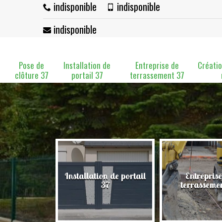
indisponible
indisponible
indisponible
Pose de
Installation de
Entreprise de
Créatio
clôture 37
portail 37
terrassement 37
Installation de portail
Entreprise
clôture 37
37
terrasseme