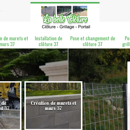
n de murets et
Installation de
Pose et changement de
Po
murs 37
clôture 37
clôture 37
gril
 de
Création de murets et
Installation de clô
nt 37
murs 37
37