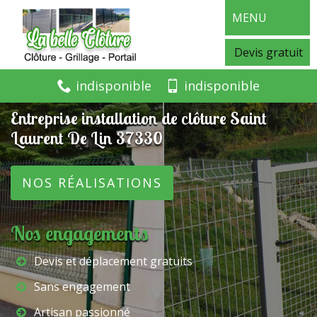
MENU
Devis gratuit
indisponible
indisponible
Entreprise installation de clôture Saint
Laurent De Lin 37330
NOS RÉALISATIONS
Nos engagements
Devis et déplacement gratuits
Sans engagement
Artisan passionné