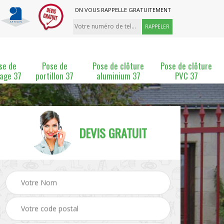
ON VOUS RAPPELLE GRATUITEMENT
se de
Pose de
Pose de clôture
Pose de clôture
lage 37
portillon 37
aluminium 37
PVC 37
DEVIS GRATUIT
ture
Pose et changement de
Pose de grillage 37
clôture 37