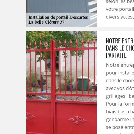
selon les be
votre portai
divers access
NOTRE ENTR
DANS LE CH
PARFAITE
Notre entrep
pour instal
dans le choi
avec vos clô
grillages : b
Pour la forme
biais bas, c
gendarme inv
se pose ent