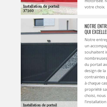
motorisée. N
votre choix.
NOTRE ENTRE
QUI EXCELLE
Notre entrep
un accompag
souhaitent i
nombreuses c
du portail a
design de la
contraintes 
à chaque cas
propriété sa
choisi, nous
l’installatio