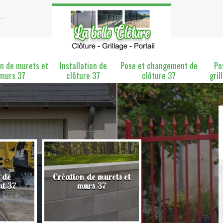
n de murets et
Installation de
Pose et changement de
Po
murs 37
clôture 37
clôture 37
gril
 de
Création de murets et
Installation de clô
nt 37
murs 37
37