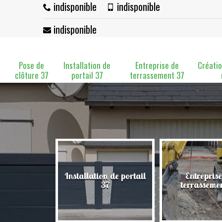
indisponible
indisponible
indisponible
Pose de
Installation de
Entreprise de
Créatio
clôture 37
portail 37
terrassement 37
Installation de portail
Entreprise
clôture 37
37
terrasseme