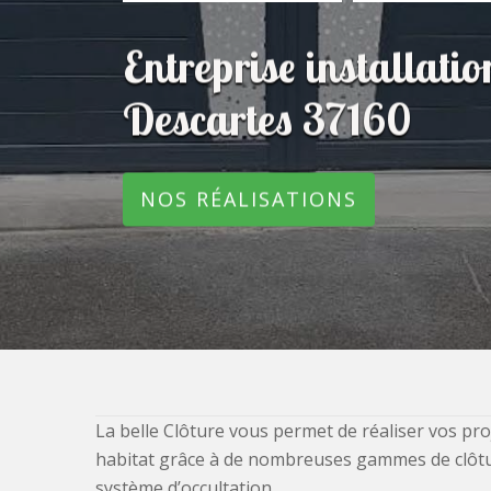
Entreprise installatio
Descartes 37160
NOS RÉALISATIONS
La belle Clôture vous permet de réaliser vos pro
habitat grâce à de nombreuses gammes de clôtures
système d’occultation.