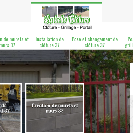
n de murets et
Installation de
Pose et changement de
Po
murs 37
clôture 37
clôture 37
gril
 de
Création de murets et
Installation de clô
nt 37
murs 37
37