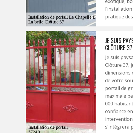
exotique, bo
l’installatio
pratique des 
JE SUIS PAY
CLÔTURE 37 
Je suis pays
Clôture 37, j
dimensions e
de votre souh
portail de g
maximale peu
000 habitants
confiance en
intervention 
s’intégrera 