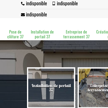
indisponible
indisponible
indisponible
Pose de
Installation de
Entreprise de
Créatio
clôture 37
portail 37
terrassement 37
Installation de portail
Entreprise
clôture 37
37
terrasseme