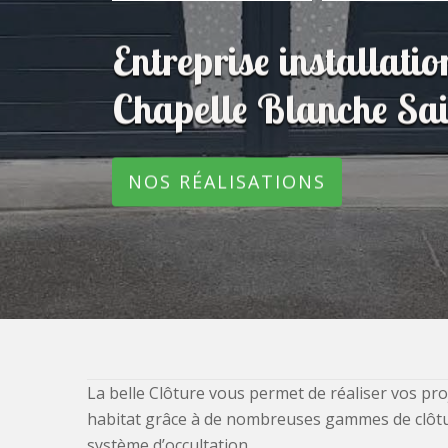
Entreprise installatio
Chapelle Blanche Sa
NOS RÉALISATIONS
La belle Clôture vous permet de réaliser vos pro
habitat grâce à de nombreuses gammes de clôtures
système d’occultation.