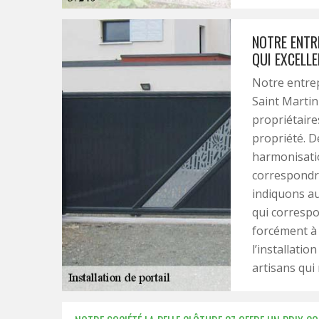
NOTRE ENTRE
QUI EXCELLE
Notre entrep
Saint Marti
propriétaires
propriété. D
harmonisatio
correspondre
indiquons aus
qui correspo
forcément à
l’installatio
artisans qui 