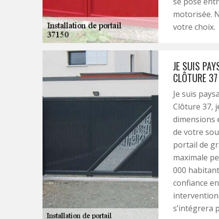
se pose ent
motorisée. N
votre choix.
JE SUIS PAY
CLÔTURE 37 
Je suis pays
Clôture 37, j
dimensions e
de votre souh
portail de g
maximale peu
000 habitants
confiance en
intervention 
s’intégrera 