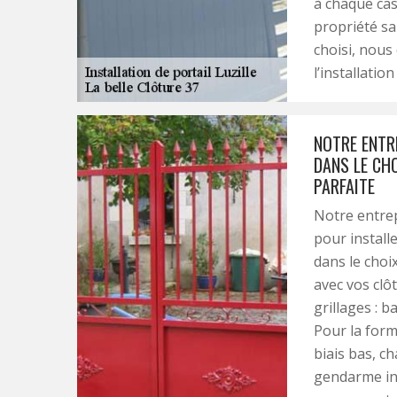
à chaque cas
propriété sa
choisi, nous
l’installatio
NOTRE ENTR
DANS LE CH
PARFAITE
Notre entrep
pour instal
dans le choi
avec vos clô
grillages : b
Pour la forme
biais bas, c
gendarme inv