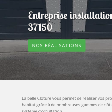
Entreprise installatio
37150
NOS RÉALISATIONS
La belle Clôture vous permet de réaliser vos pro
habitat grâce à de nombreuses gammes de clôtures
système d’occultation.