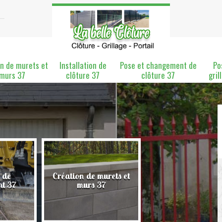
n de murets et
Installation de
Pose et changement de
Po
murs 37
clôture 37
clôture 37
gril
 de
Création de murets et
Installation de clô
nt 37
murs 37
37