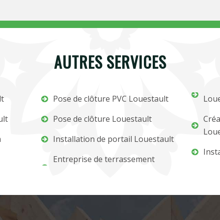
AUTRES SERVICES
lt
Pose de clôture PVC Louestault
Loue
ult
Pose de clôture Louestault
Créa
Loue
m
Installation de portail Louestault
Inst
Entreprise de terrassement