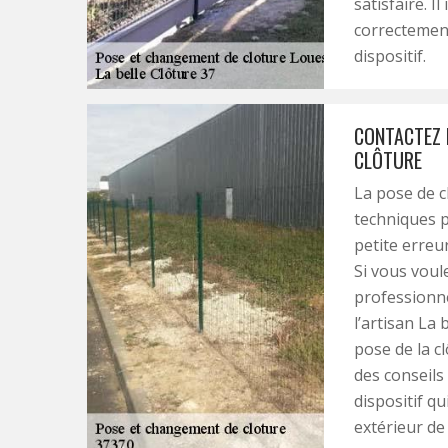
satisfaire. I
correctement
dispositif.
CONTACTEZ 
CLÔTURE
La pose de c
techniques p
petite erreu
Si vous voule
professionne
l’artisan La 
pose de la c
des conseils 
dispositif q
extérieur de