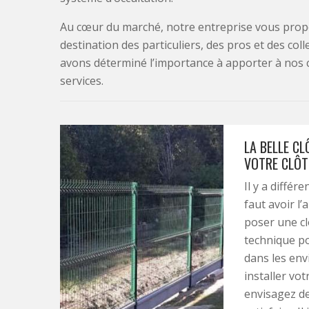
Au cœur du marché, notre entreprise vous propo
destination des particuliers, des pros et des col
avons déterminé l’importance à apporter à nos 
services.
LA BELLE C
VOTRE CLÔT
Il y a différ
faut avoir l’
poser une clô
technique po
dans les envi
installer vot
envisagez de