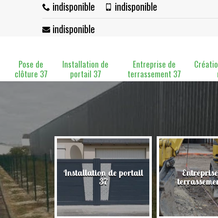
indisponible
indisponible
indisponible
Pose de
Installation de
Entreprise de
Créatio
clôture 37
portail 37
terrassement 37
Installation de portail
Entreprise
clôture 37
37
terrasseme