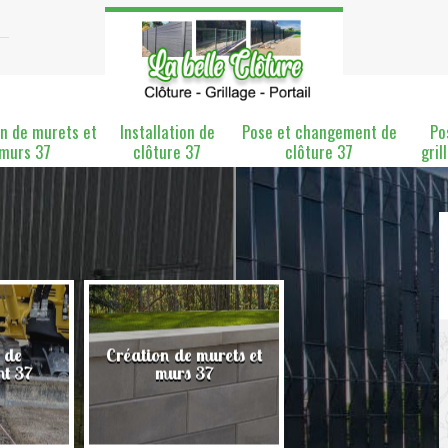
n de murets et
Installation de
Pose et changement de
Po
murs 37
clôture 37
clôture 37
gril
 de
Création de murets et
Installation de clô
nt 37
murs 37
37