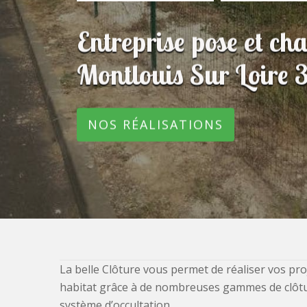
Entreprise pose et ch
Montlouis Sur Loire
NOS RÉALISATIONS
La belle Clôture vous permet de réaliser vos pro
habitat grâce à de nombreuses gammes de clôtures
système d’occultation.