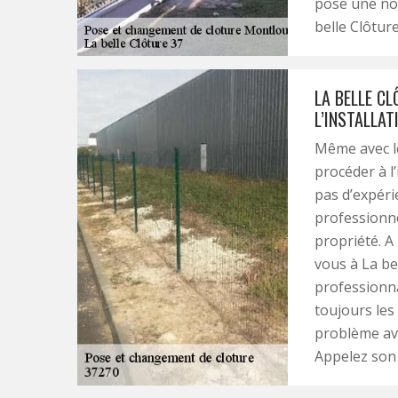
pose une nou
belle Clôtur
LA BELLE C
L’INSTALLAT
Même avec les
procéder à l
pas d’expéri
professionne
propriété. A
vous à La bel
professionna
toujours les
problème ave
Appelez son 