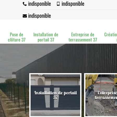
indisponible
indisponible
indisponible
Pose de
Installation de
Entreprise de
Créatio
clôture 37
portail 37
terrassement 37
Installation de portail
Entreprise
clôture 37
37
terrasseme