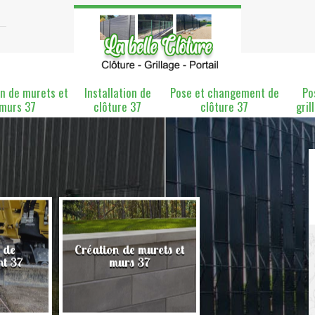
n de murets et
Installation de
Pose et changement de
Po
murs 37
clôture 37
clôture 37
gril
 de
Création de murets et
Installation de clô
nt 37
murs 37
37