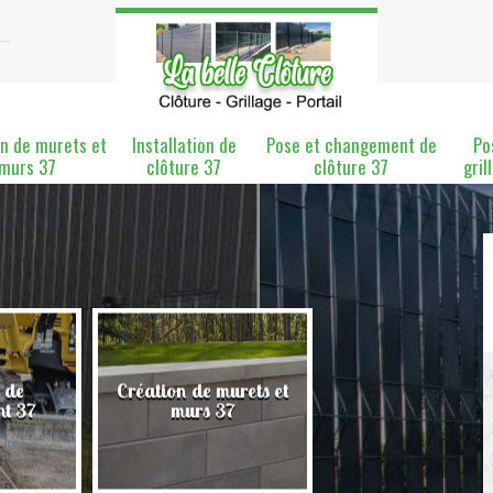
n de murets et
Installation de
Pose et changement de
Po
murs 37
clôture 37
clôture 37
gril
 de
Création de murets et
Installation de clô
nt 37
murs 37
37