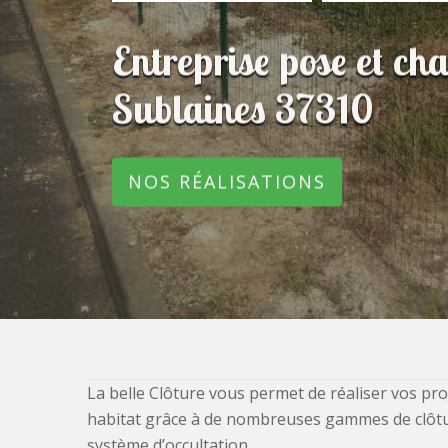
Entreprise pose et ch
Sublaines 37310
NOS RÉALISATIONS
La belle Clôture vous permet de réaliser vos pro
habitat grâce à de nombreuses gammes de clôtures
système d’occultation.