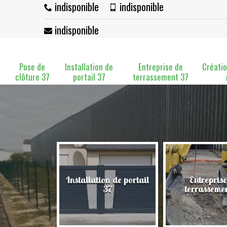
indisponible
indisponible
indisponible
Pose de
Installation de
Entreprise de
Créatio
clôture 37
portail 37
terrassement 37
Installation de portail
Entreprise
clôture 37
37
terrasseme