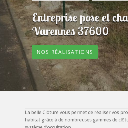
Entreprise pose et ch
Varennes 37600
NOS RÉALISATIONS
La belle Clôture vous permet de réaliser vos pro
habitat grâce à de nombreuses gammes de clôtures
système d’occultation.