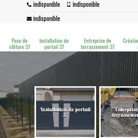
indisponible
indisponible
indisponible
Pose de
Installation de
Entreprise de
Créatio
clôture 37
portail 37
terrassement 37
Installation de portail
Entreprise
clôture 37
37
terrasseme