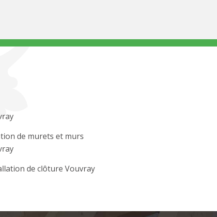
vray
tion de murets et murs
vray
allation de clôture Vouvray