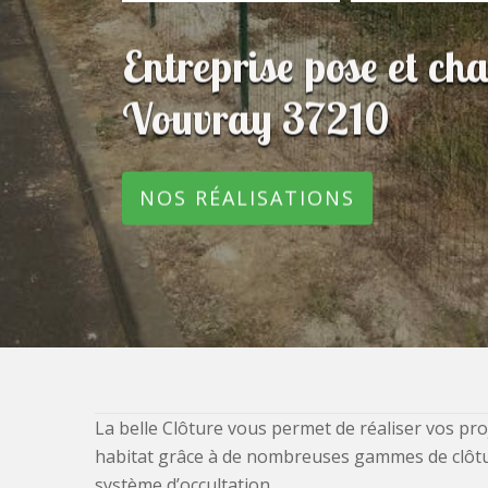
Entreprise pose et ch
Vouvray 37210
NOS RÉALISATIONS
La belle Clôture vous permet de réaliser vos pro
habitat grâce à de nombreuses gammes de clôtures
système d’occultation.