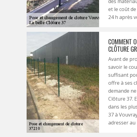
des matériau
et le coût d
24 h après 
COMMENT OB
CLÔTURE GR
Avant de proc
savoir le cou
suffisant po
offre à ses 
demande ne v
Clôture 37. E
dans les plus
37 à Vouvray
adresser au L