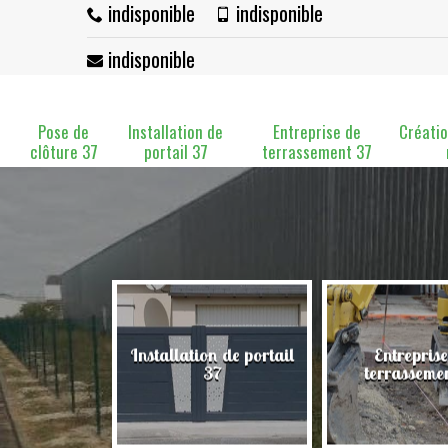
indisponible
indisponible
indisponible
Pose de
Installation de
Entreprise de
Créatio
clôture 37
portail 37
terrassement 37
Installation de portail
Entreprise
clôture 37
37
terrasseme