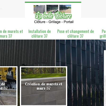
n de murets et
Installation de
Pose et changement de
Po
murs 37
clôture 37
clôture 37
gril
 de
Création de murets et
Installation de clô
nt 37
murs 37
37