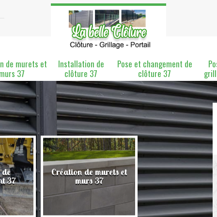
n de murets et
Installation de
Pose et changement de
Po
murs 37
clôture 37
clôture 37
gril
 de
Création de murets et
Installation de clô
nt 37
murs 37
37