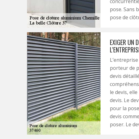
concurrentiel
pose. Sans b
pose de clôt
EXIGER UN D
L’ENTREPRIS
L’entreprise
porteur de p
devis détaill
compréhensi
le devis, ell
devis. Le dev
pour la pose
devis comme 
poser. Le dev