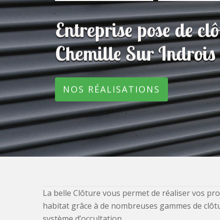
Entreprise pose de c
Chemille Sur Indroi
NOS RÉALISATIONS
La belle Clôture vous permet de réaliser vos pro
habitat grâce à de nombreuses gammes de clôtures
système d’occultation.