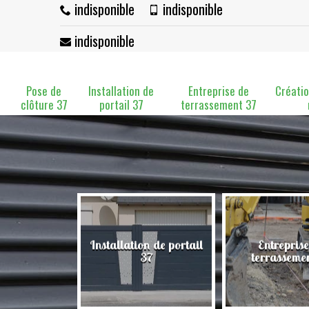
indisponible
indisponible
indisponible
Pose de
Installation de
Entreprise de
Créatio
clôture 37
portail 37
terrassement 37
Installation de portail
Entreprise
clôture 37
37
terrasseme