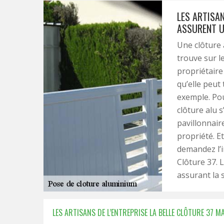
LES ARTISAN
ASSURENT U
Une clôture 
trouve sur l
propriétaire 
qu’elle peut 
exemple. Pou
clôture alu 
pavillonnair
propriété. Et
demandez l’i
Clôture 37. L
assurant la s
LES ARTISANS DE L’ENTREPRISE LA BELLE CLÔTURE 37 M