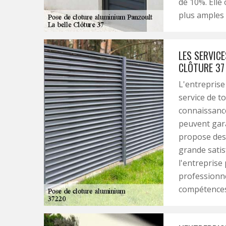
de 10%. Elle 
plus amples 
LES SERVICE
CLÔTURE 37
L'entreprise
service de t
connaissance
peuvent gara
propose des s
grande satis
l'entreprise
professionne
compétences 