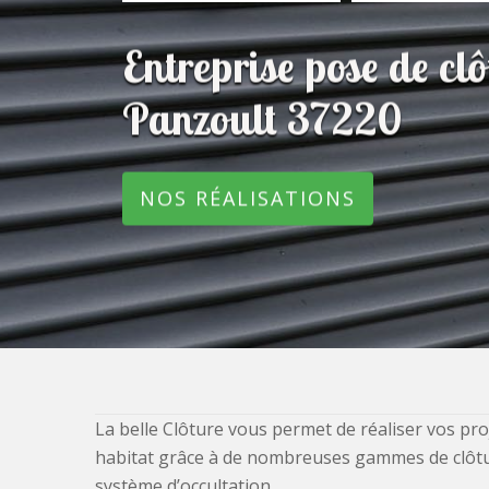
Entreprise pose de c
Panzoult 37220
NOS RÉALISATIONS
La belle Clôture vous permet de réaliser vos pro
habitat grâce à de nombreuses gammes de clôtures
système d’occultation.