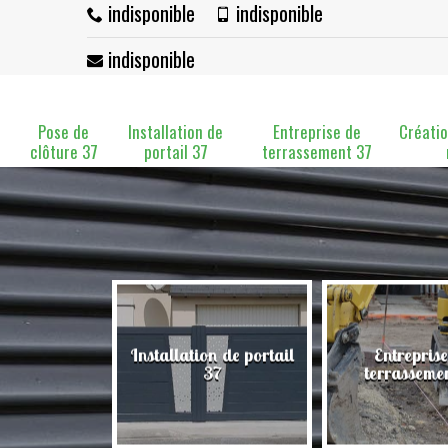
indisponible
indisponible
indisponible
Pose de
Installation de
Entreprise de
Créatio
clôture 37
portail 37
terrassement 37
Installation de portail
Entreprise
clôture 37
37
terrasseme