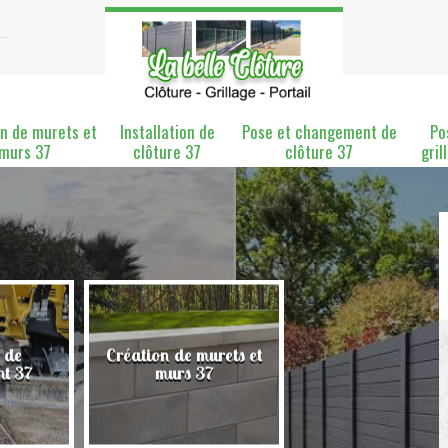
n de murets et
Installation de
Pose et changement de
Po
murs 37
clôture 37
clôture 37
gril
 de
Création de murets et
Installation de clô
nt 37
murs 37
37