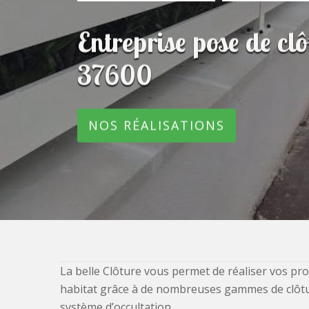
Entreprise pose de cl
37600
NOS RÉALISATIONS
La belle Clôture vous permet de réaliser vos pro
habitat grâce à de nombreuses gammes de clôtures
système d’occultation.