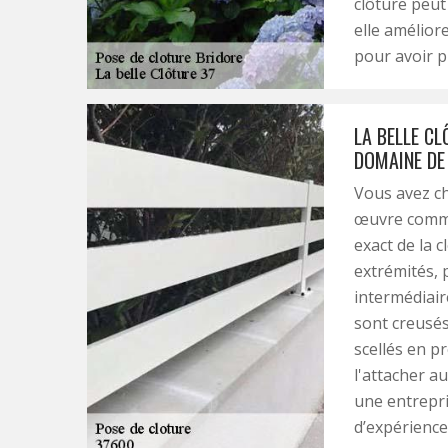
clôture peut
elle amélior
pour avoir pl
LA BELLE CL
DOMAINE DE 
Vous avez ch
œuvre commen
exact de la c
extrémités, 
intermédiair
sont creusés
scellés en pr
l'attacher au
une entrepr
d’expérience