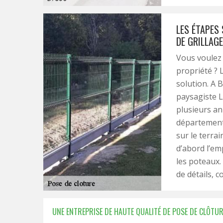
LES ÉTAPES 
DE GRILLAG
Vous voulez
propriété ? 
solution. A 
paysagiste L
plusieurs an
département 
sur le terrai
d’abord l’emp
les poteaux. 
de détails, c
UNE ENTREPRISE DE HAUTE QUALITÉ DE POSE DE CLÔTUR