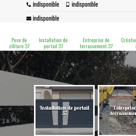
indisponible
indisponible
indisponible
Pose de
Installation de
Entreprise de
Créatio
clôture 37
portail 37
terrassement 37
Installation de portail
Entreprise
clôture 37
37
terrasseme