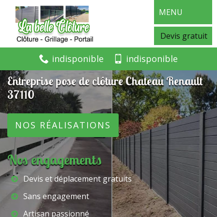
MENU
Devis gratuit
indisponible
indisponible
Entreprise pose de clôture Chateau Renault
37110
NOS RÉALISATIONS
Nos engagements
Devis et déplacement gratuits
Sans engagement
Artisan passionné