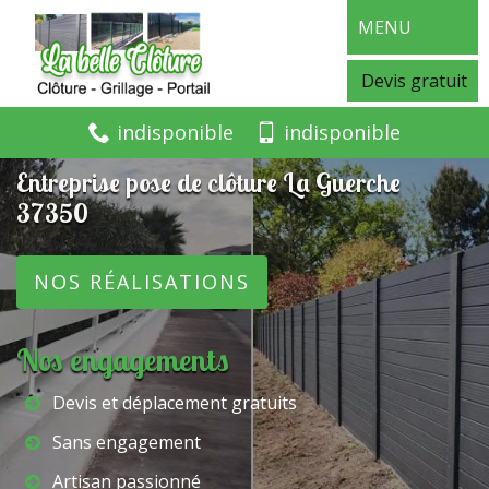
MENU
Devis gratuit
indisponible
indisponible
Entreprise pose de clôture La Guerche
37350
NOS RÉALISATIONS
Nos engagements
Devis et déplacement gratuits
Sans engagement
Artisan passionné