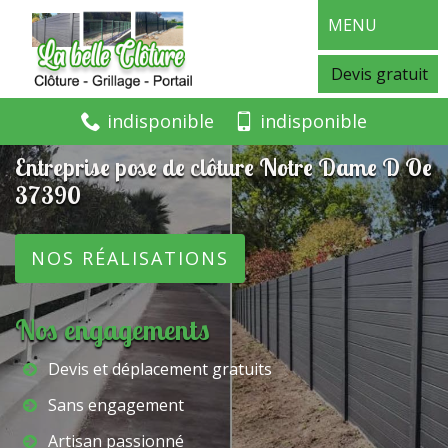
MENU
Devis gratuit
indisponible
indisponible
Entreprise pose de clôture Notre Dame D Oe
37390
NOS RÉALISATIONS
Nos engagements
Devis et déplacement gratuits
Sans engagement
Artisan passionné