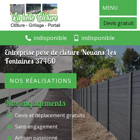
MENU
Devis gratuit
indisponible
indisponible
Entreprise pose de clôture Nouans Les
Fontaines 37460
NOS RÉALISATIONS
Nos engagements
Devis et déplacement gratuits
Sans engagement
Artisan passionné