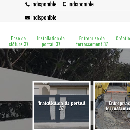
indisponible
indisponible
indisponible
Pose de
Installation de
Entreprise de
Créatio
clôture 37
portail 37
terrassement 37
Installation de portail
Entreprise
clôture 37
37
terrasseme