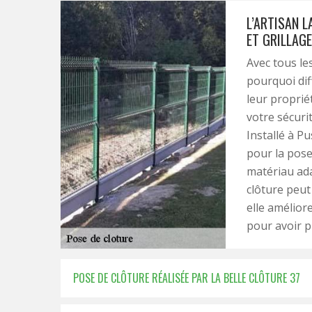
L’ARTISAN L
ET GRILLAGE
Avec tous les
pourquoi diff
leur proprié
votre sécuri
Installé à Pu
pour la pose 
matériau ada
clôture peut
elle amélior
pour avoir pl
POSE DE CLÔTURE RÉALISÉE PAR LA BELLE CLÔTURE 37