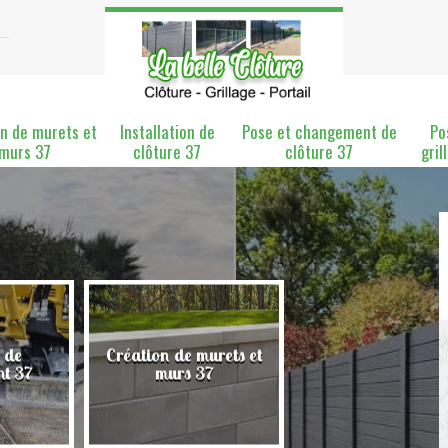
n de murets et
Installation de
Pose et changement de
Po
murs 37
clôture 37
clôture 37
gril
 de
Création de murets et
Installation de clô
nt 37
murs 37
37