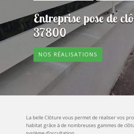
Entreprise pose de cl
37800
NOS RÉALISATIONS
La belle Clôture vous permet de réaliser vos pro
habitat grâce à de nombreuses gammes de clôtures
système d’occultation.