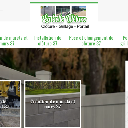
n de murets et
Installation de
Pose et changement de
Po
murs 37
clôture 37
clôture 37
gril
 de
Création de murets et
Installation de clô
nt 37
murs 37
37