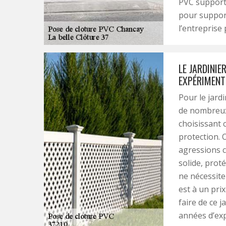
PVC supporte
pour support
l’entreprise
LE JARDINIE
EXPÉRIMENT
Pour le jard
de nombreux 
choisissant 
protection. O
agressions c
solide, prot
ne nécessite
est à un pri
faire de ce j
années d’exp