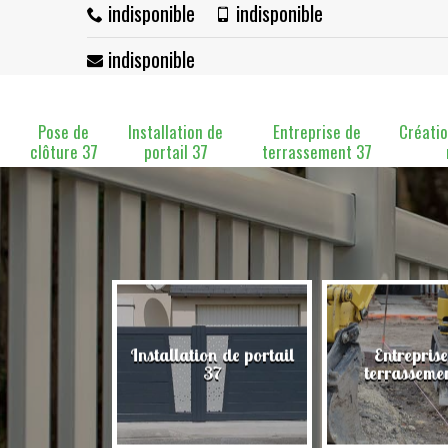
indisponible
indisponible
indisponible
Pose de
Installation de
Entreprise de
Créatio
clôture 37
portail 37
terrassement 37
Installation de portail
Entreprise
clôture 37
37
terrasseme