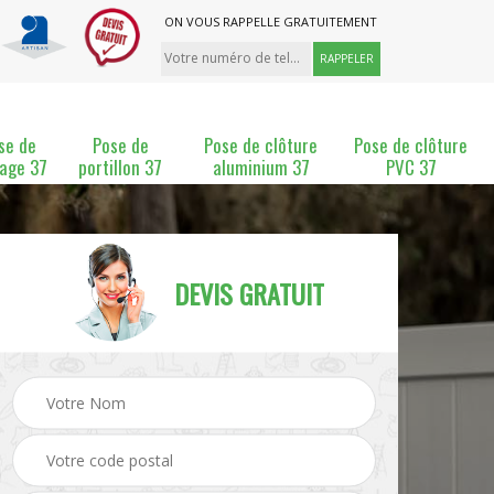
ON VOUS RAPPELLE GRATUITEMENT
se de
Pose de
Pose de clôture
Pose de clôture
lage 37
portillon 37
aluminium 37
PVC 37
DEVIS GRATUIT
ture
Pose et changement de
Pose de grillage 37
clôture 37