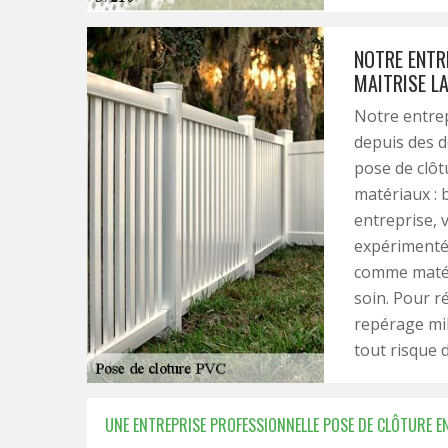
NOTRE ENTRE
MAITRISE L
Notre entrep
depuis des d
pose de clôt
matériaux : b
entreprise, 
expérimentés
comme matér
soin. Pour r
repérage mil
tout risque d
UNE ENTREPRISE PROFESSIONNELLE POSE DE CLÔTURE E