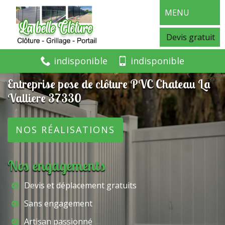
MENU
Devis gratuit
indisponible
indisponible
Entreprise pose de clôture PVC Chateau La
Valliere 37330
NOS RÉALISATIONS
Nos engagements
Devis et déplacement gratuits
Sans engagement
Artisan passionné