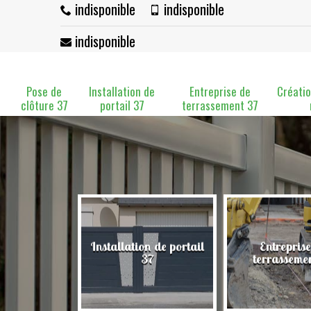
indisponible
indisponible
indisponible
Pose de
Installation de
Entreprise de
Créatio
clôture 37
portail 37
terrassement 37
Installation de portail
Entreprise
clôture 37
37
terrasseme