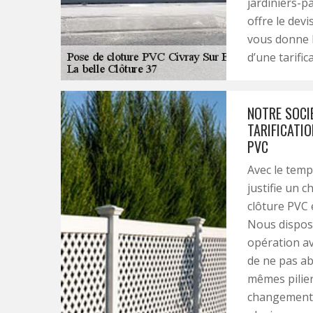
jardiniers-p
offre le devi
vous donne la
d’une tarific
NOTRE SOCIÉ
TARIFICATI
PVC
Avec le temp
justifie un 
clôture PVC 
Nous disposo
opération av
de ne pas ab
mêmes pilier
changement d