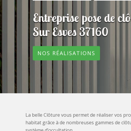
Entreprise pose de c
Sur Esves 37160
NOS RÉALISATIONS
La belle Clôture vous permet de réaliser vos pro
habitat grâce à de nombreuses gammes de clôtures
système d’occultation.