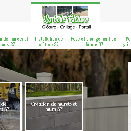
n de murets et
Installation de
Pose et changement de
Po
murs 37
clôture 37
clôture 37
gril
 de
Création de murets et
Installation de clô
nt 37
murs 37
37