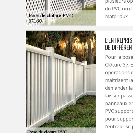
plusieurs o
du PVC ou c
matériaux.
L’ENTREPRIS
DE DIFFÉRE
Pour la pose
Clôture 37. E
opérations d
maitrisent l
demander la
laisser passe
panneaux en 
PVC supporte
pour support
l’entreprise