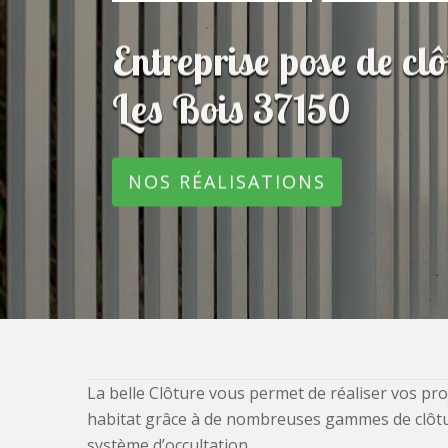
Entreprise pose de c
Les Bois 37150
NOS RÉALISATIONS
La belle Clôture vous permet de réaliser vos pro
habitat grâce à de nombreuses gammes de clôtures
système d’occultation.