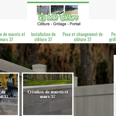
n de murets et
Installation de
Pose et changement de
Po
murs 37
clôture 37
clôture 37
gril
 de
Création de murets et
Installation de clô
nt 37
murs 37
37