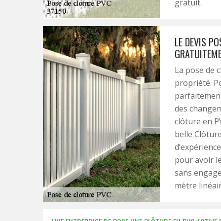
gratuit.
LE DEVIS PO
GRATUITEME
La pose de c
propriété. Po
parfaitement
des changeme
clôture en P
belle Clôture
d’expériences
pour avoir le
sans engagem
mètre linéair