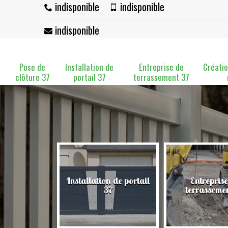
indisponible
indisponible
indisponible
Pose de
Installation de
Entreprise de
Créatio
clôture 37
portail 37
terrassement 37
Installation de portail
Entreprise
clôture 37
37
terrasseme