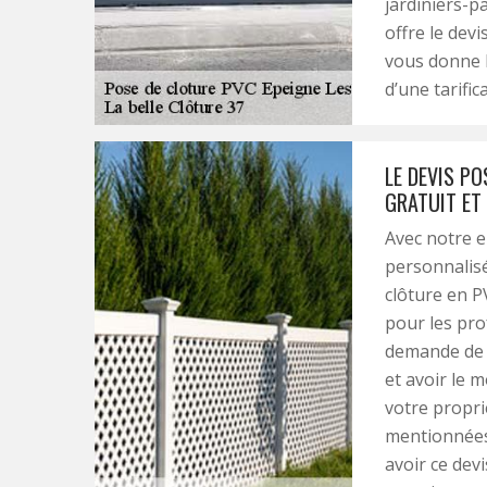
jardiniers-p
offre le devi
vous donne la
d’une tarific
LE DEVIS PO
GRATUIT ET
Avec notre e
personnalisé
clôture en P
pour les pr
demande de d
et avoir le 
votre propri
mentionnées 
avoir ce dev