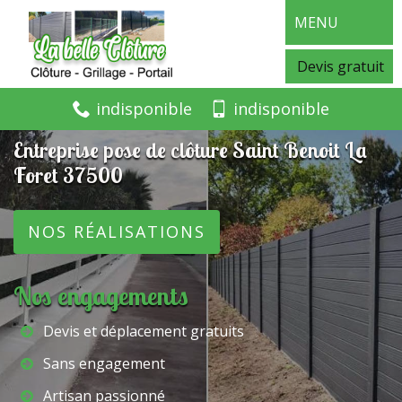
MENU
Devis gratuit
indisponible
indisponible
Entreprise pose de clôture Saint Benoit La
Foret 37500
NOS RÉALISATIONS
Nos engagements
Devis et déplacement gratuits
Sans engagement
Artisan passionné