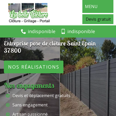
MENU
Devis gratuit
indisponible
indisponible
Entreprise pose de clôture Saint Epain
37800
NOS RÉALISATIONS
Nos engagements
Devis et déplacement gratuits
Sans engagement
Artisan passionné