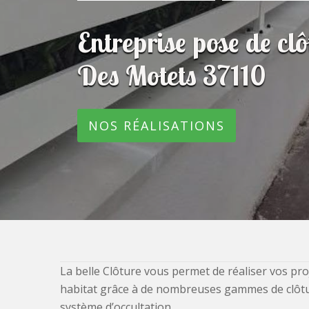
Entreprise pose de cl
Des Motets 37110
NOS RÉALISATIONS
La belle Clôture vous permet de réaliser vos pro
habitat grâce à de nombreuses gammes de clôtures
système d’occultation.