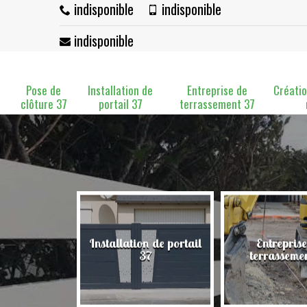
indisponible
indisponible
indisponible
Pose de
Installation de
Entreprise de
Créatio
clôture 37
portail 37
terrassement 37
Installation de portail
Entreprise
clôture 37
37
terrasseme