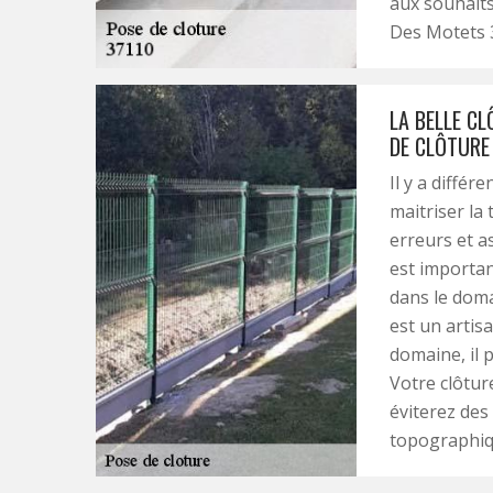
aux souhaits 
Des Motets 
LA BELLE C
DE CLÔTURE
Il y a différ
maitriser la
erreurs et as
est importan
dans le doma
est un artis
domaine, il p
Votre clôtur
éviterez des 
topographique