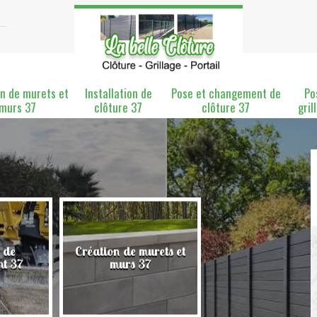
n de murets et
Installation de
Pose et changement de
Po
murs 37
clôture 37
clôture 37
gril
 de
Création de murets et
Installation de clô
nt 37
murs 37
37