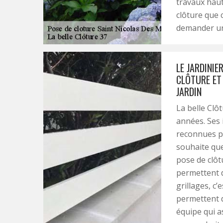
travaux haut
clôture que 
demander un
LE JARDINIE
CLÔTURE ET
JARDIN
La belle Clô
années. Ses 
reconnues po
souhaite que
pose de clôtu
permettent de
grillages, c’
permettent de
équipe qui a