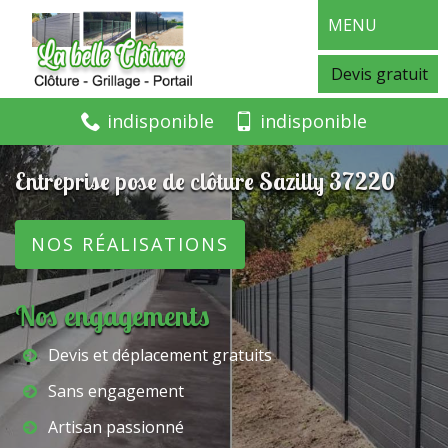
MENU
Devis gratuit
indisponible
indisponible
Entreprise pose de clôture Sazilly 37220
NOS RÉALISATIONS
Nos engagements
Devis et déplacement gratuits
Sans engagement
Artisan passionné