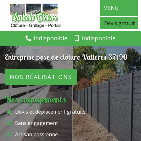
MENU
Devis gratuit
indisponible
indisponible
Entreprise pose de clôture Valleres 37190
NOS RÉALISATIONS
Nos engagements
Devis et déplacement gratuits
Sans engagement
Artisan passionné