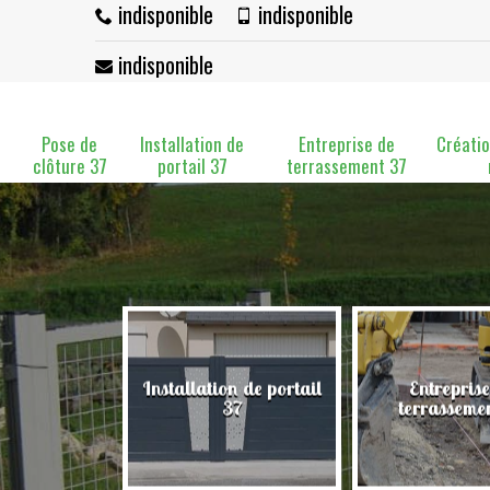
indisponible
indisponible
indisponible
Pose de
Installation de
Entreprise de
Créatio
clôture 37
portail 37
terrassement 37
Installation de portail
Entreprise
clôture 37
37
terrasseme