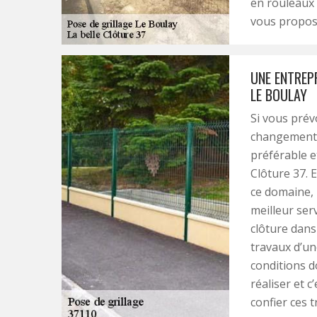
en rouleaux 
vous propose
UNE ENTREPR
LE BOULAY
Si vous prév
changement g
préférable e
Clôture 37. 
ce domaine, 
meilleur ser
clôture dans 
travaux d’un
conditions do
réaliser et 
confier ces 