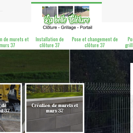
n de murets et
Installation de
Pose et changement de
Po
murs 37
clôture 37
clôture 37
gril
 de
Création de murets et
Installation de clô
nt 37
murs 37
37