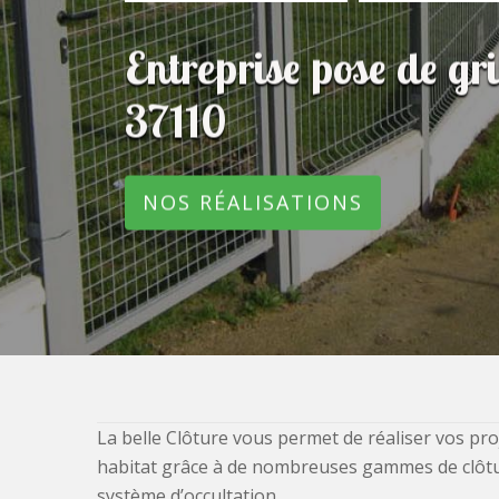
Entreprise pose de gr
37110
NOS RÉALISATIONS
La belle Clôture vous permet de réaliser vos pro
habitat grâce à de nombreuses gammes de clôtures
système d’occultation.