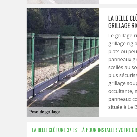
LA BELLE CL
GRILLAGE RI
Le grillage 
grillage rigi
plats ou peu
panneaux gr
scellés au so
plus sécuris
grillage soup
occultante, 
panneaux cor
située à Le B
LA BELLE CLÔTURE 37 EST LÀ POUR INSTALLER VOTRE GR