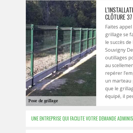
L’INSTALLAT
CLÔTURE 37
Faites appel 
grillage se 
le succès de 
Souvigny De 
outillages po
au scelleme
repérer l’em
un marteau p
que le grilla
équipé, il p
UNE ENTREPRISE QUI FACILITE VOTRE DEMANDE ADMINI