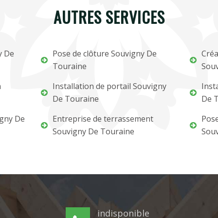
AUTRES SERVICES
y De
Pose de clôture Souvigny De
Créa
Touraine
Souv
m
Installation de portail Souvigny
Inst
De Touraine
De 
igny De
Entreprise de terrassement
Pose
Souvigny De Touraine
Souv
indisponible