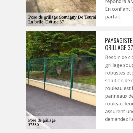
répondra à v
En confiant l
parfait.
PAYSAGISTE 
GRILLAGE 3
Besoin de cl
grillage sou
robustes et p
solution de c
rouleau est 
panneaux de 
rouleau, leu
assurent une 
demandez l’a