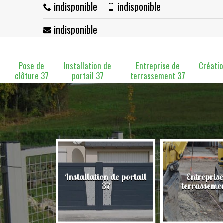
indisponible
indisponible
indisponible
Pose de
Installation de
Entreprise de
Créatio
clôture 37
portail 37
terrassement 37
Installation de portail
Entreprise
clôture 37
37
terrasseme