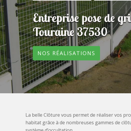
Entreprise pose de gr
Touraine 37530
NOS RÉALISATIONS
La belle Clôture vous permet de réaliser vos pro
habitat grâce à de nombreuses gammes de clôtures
système d’occultation.