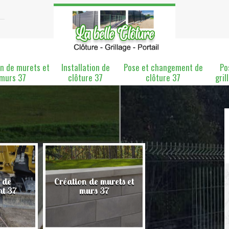
n de murets et
Installation de
Pose et changement de
Po
murs 37
clôture 37
clôture 37
gril
 de
Création de murets et
Installation de clô
nt 37
murs 37
37