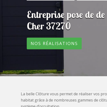
Entreprise pose de de
Cher 37270
NOS RÉALISATIONS
La belle Clôture vous permet de réaliser vos pro
habitat grâce à de nombreuses gammes de clôtures
système d’occultation.