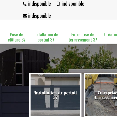
indisponible
indisponible
indisponible
Pose de
Installation de
Entreprise de
Créatio
clôture 37
portail 37
terrassement 37
Installation de portail
Entreprise
clôture 37
37
terrasseme