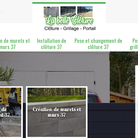
n de murets et
Installation de
Pose et changement de
Po
murs 37
clôture 37
clôture 37
gril
 de
Création de murets et
Installation de clô
nt 37
murs 37
37