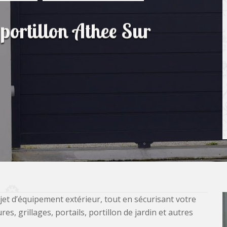
 portillon Athee Sur
jet d’équipement extérieur, tout en sécurisant votre
, grillages, portails, portillon de jardin et autres