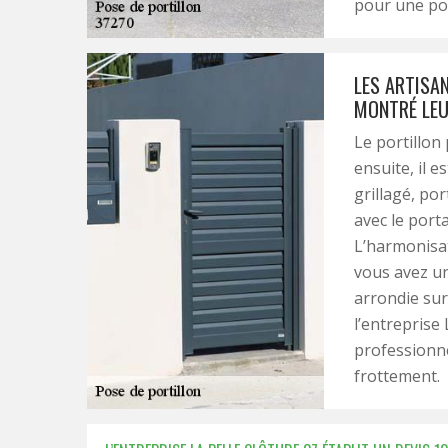
pour une pos
LES ARTISAN
MONTRÉ LEU
Le portillon
ensuite, il e
grillagé, por
avec le porta
L’harmonisati
vous avez un
arrondie sur 
l’entreprise
professionne
frottement.