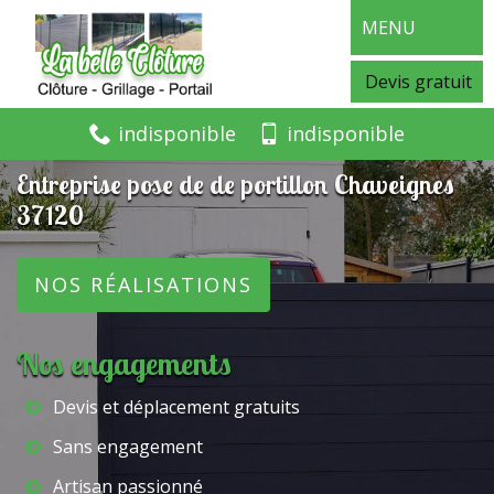
MENU
Devis gratuit
indisponible
indisponible
Entreprise pose de de portillon Chaveignes
37120
NOS RÉALISATIONS
Nos engagements
Devis et déplacement gratuits
Sans engagement
Artisan passionné