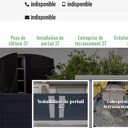
indisponible
indisponible
indisponible
Pose de
Installation de
Entreprise de
Créatio
clôture 37
portail 37
terrassement 37
Installation de portail
Entreprise
clôture 37
37
terrasseme