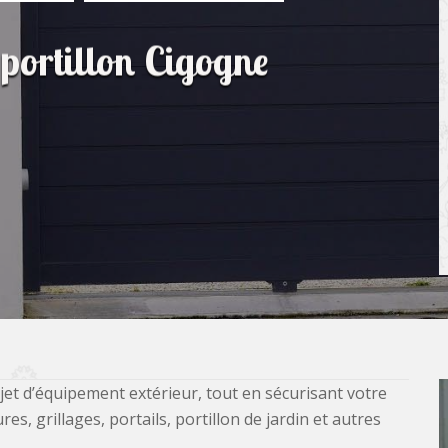
 portillon Cigogne
jet d’équipement extérieur, tout en sécurisant votre
, grillages, portails, portillon de jardin et autres