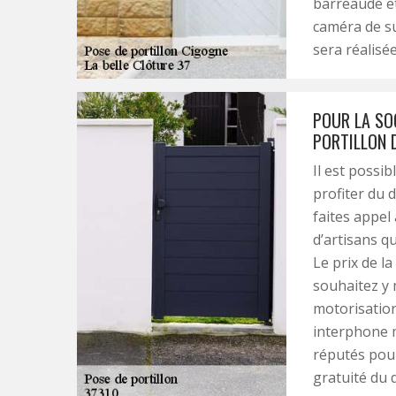
barreaudé e
caméra de s
sera réalisée
POUR LA SOC
PORTILLON 
Il est possib
profiter du 
faites appel 
d’artisans q
Le prix de l
souhaitez y 
motorisatio
interphone m
réputés pour 
gratuité du 