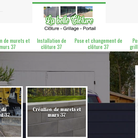
n de murets et
Installation de
Pose et changement de
Po
murs 37
clôture 37
clôture 37
gril
 de
Création de murets et
Installation de clô
nt 37
murs 37
37