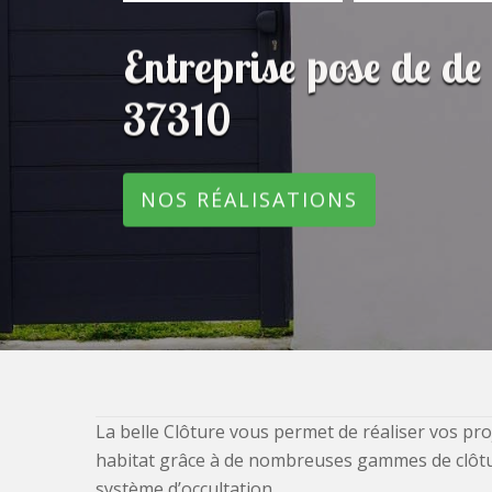
Entreprise pose de de
37310
NOS RÉALISATIONS
La belle Clôture vous permet de réaliser vos pro
habitat grâce à de nombreuses gammes de clôtures
système d’occultation.