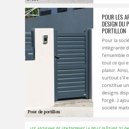
POUR LES AR
DESIGN DU 
PORTILLON
Pour la socié
intégrante de
l’ensemble ma
tout ce qui 
plaisir. Ains
surtout s’il 
constitue un
designs disp
forgé…) ajout
société mait