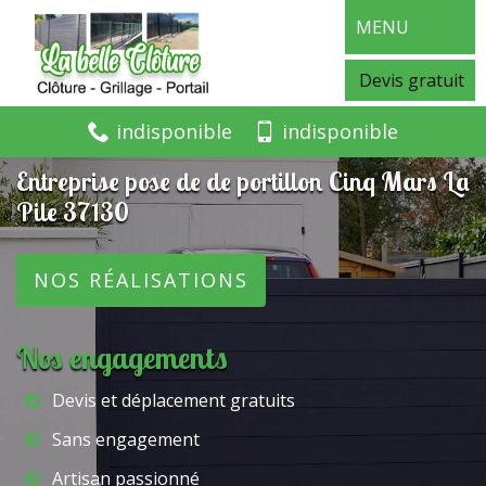
MENU
Devis gratuit
indisponible
indisponible
Entreprise pose de de portillon Cinq Mars La
Pile 37130
NOS RÉALISATIONS
Nos engagements
Devis et déplacement gratuits
Sans engagement
Artisan passionné