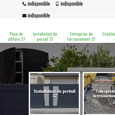
indisponible
indisponible
indisponible
Pose de
Installation de
Entreprise de
Créatio
clôture 37
portail 37
terrassement 37
Installation de portail
Entreprise
clôture 37
37
terrasseme