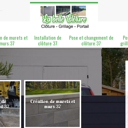
n de murets et
Installation de
Pose et changement de
Po
murs 37
clôture 37
clôture 37
gril
 de
Création de murets et
Installation de clô
nt 37
murs 37
37