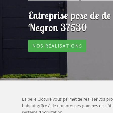
Entreprise pose de de
Negron 37530
NOS RÉALISATIONS
La belle Clôture vous permet de réaliser vos pro
habitat grâce à de nombreuses gammes de clôtures
système d’occultation.