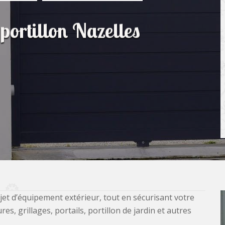
 portillon Nazelles
jet d’équipement extérieur, tout en sécurisant votre
, grillages, portails, portillon de jardin et autres