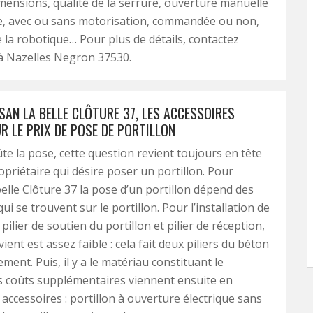
mensions, qualité de la serrure, ouverture manuelle
ue, avec ou sans motorisation, commandée ou non,
de la robotique… Pour plus de détails, contactez
 à Nazelles Negron 37530.
SAN LA BELLE CLÔTURE 37, LES ACCESSOIRES
R LE PRIX DE POSE DE PORTILLON
e la pose, cette question revient toujours en tête
opriétaire qui désire poser un portillon. Pour
belle Clôture 37 la pose d’un portillon dépend des
ui se trouvent sur le portillon. Pour l’installation de
pilier de soutien du portillon et pilier de réception,
vient est assez faible : cela fait deux piliers du béton
ement. Puis, il y a le matériau constituant le
es coûts supplémentaires viennent ensuite en
 accessoires : portillon à ouverture électrique sans