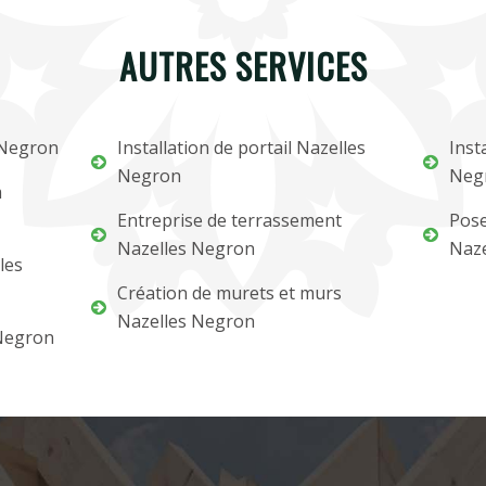
AUTRES SERVICES
 Negron
Installation de portail Nazelles
Inst
Negron
Neg
m
Entreprise de terrassement
Pose
Nazelles Negron
Naze
les
Création de murets et murs
Nazelles Negron
 Negron