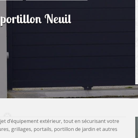
 portillon Neuil
jet d’équipement extérieur, tout en sécurisant votre
, grillages, portails, portillon de jardin et autres