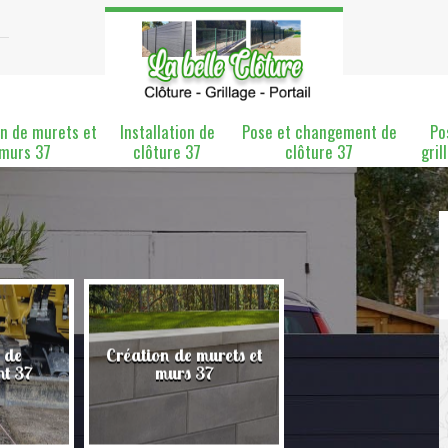
n de murets et
Installation de
Pose et changement de
Po
murs 37
clôture 37
clôture 37
gril
 de
Création de murets et
Installation de clô
nt 37
murs 37
37