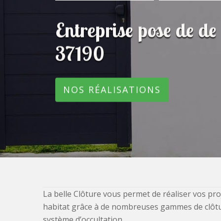
Entreprise pose de de
37190
NOS RÉALISATIONS
La belle Clôture vous permet de réaliser vos pro
habitat grâce à de nombreuses gammes de clôtures
système d’occultation.