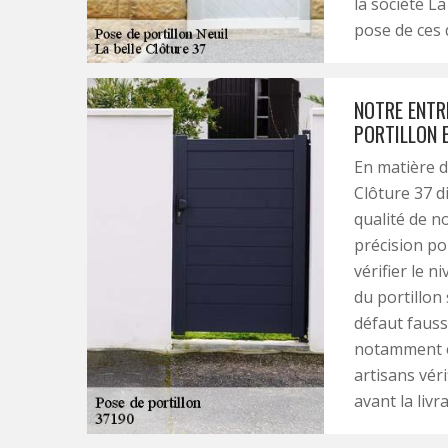
la société La
pose de ces 
NOTRE ENTRE
PORTILLON E
En matière d
Clôture 37 d
qualité de n
précision po
vérifier le n
du portillon 
défaut faus
notamment e
artisans vér
avant la livr