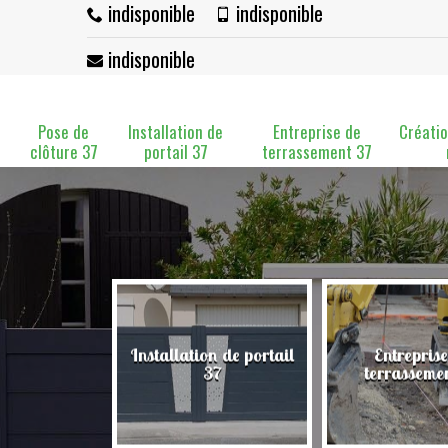
indisponible
indisponible
indisponible
Pose de
Installation de
Entreprise de
Créatio
clôture 37
portail 37
terrassement 37
Installation de portail
Entreprise
clôture 37
37
terrasseme