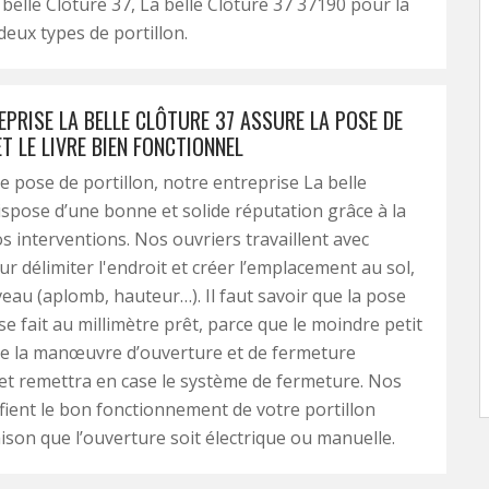
 belle Clôture 37, La belle Clôture 37 37190 pour la
deux types de portillon.
PRISE LA BELLE CLÔTURE 37 ASSURE LA POSE DE
T LE LIVRE BIEN FONCTIONNEL
e pose de portillon, notre entreprise La belle
ispose d’une bonne et solide réputation grâce à la
os interventions. Nos ouvriers travaillent avec
ur délimiter l'endroit et créer l’emplacement au sol,
iveau (aplomb, hauteur…). Il faut savoir que la pose
se fait au millimètre prêt, parce que le moindre petit
se la manœuvre d’ouverture et de fermeture
t remettra en case le système de fermeture. Nos
ifient le bon fonctionnement de votre portillon
aison que l’ouverture soit électrique ou manuelle.