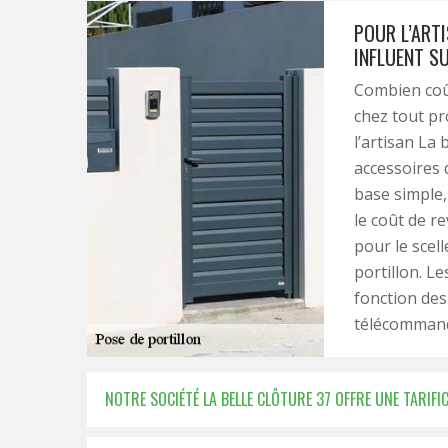
POUR L’ARTI
INFLUENT SU
Combien coût
chez tout pr
l’artisan La 
accessoires q
base simple, 
le coût de re
pour le scell
portillon. L
fonction des
télécommand
NOTRE SOCIÉTÉ LA BELLE CLÔTURE 37 OFFRE UNE TARIF