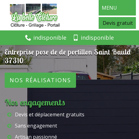
MENU
Devis gratuit
indisponible
indisponible
Entreprise pose de de portillon Saint Bauld
37310
NOS RÉALISATIONS
Nos engagements
Devis et déplacement gratuits
Sans engagement
Artisan passionné