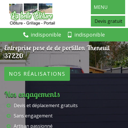
MENU
Devis gratuit
indisponible
indisponible
Entreprise pose de de portillon Theneuil
37220
NOS RÉALISATIONS
Nos engagements
Devis et déplacement gratuits
Sans engagement
Artisan passionné