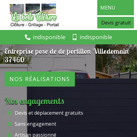
MENU
Devis gratuit
indisponible
indisponible
Entreprise pose de de portillon Villedomain
37460
NOS RÉALISATIONS
Nos engagements
Devis et déplacement gratuits
Sans engagement
Artisan passionné