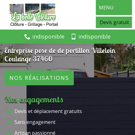
MENU
Devis gratuit
indisponible
indisponible
Entreprise pose de de portillon Villeloin
Coulange 37460
NOS RÉALISATIONS
Nos engagements
Devis et déplacement gratuits
Sans engagement
Artisan passionné