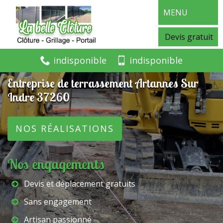
MENU
Devis gratuit
indisponible
indisponible
Entreprise de terrassement Artannes Sur
Indre 37260
NOS RÉALISATIONS
Nos engagements
Devis et déplacement gratuits
Sans engagement
Artisan passionné