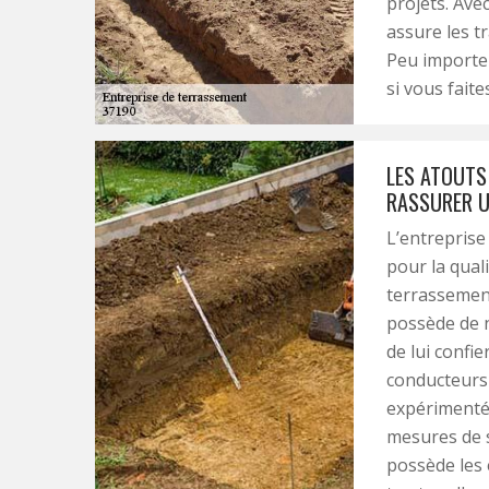
projets. Ave
assure les t
Peu importe 
si vous faite
LES ATOUTS 
RASSURER U
L’entreprise
pour la qual
terrassement
possède de 
de lui confie
conducteurs 
expérimentés
mesures de s
possède les 