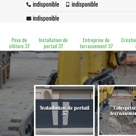
indisponible
indisponible
indisponible
Pose de
Installation de
Entreprise de
Créatio
clôture 37
portail 37
terrassement 37
Installation de portail
Entreprise
clôture 37
37
terrasseme