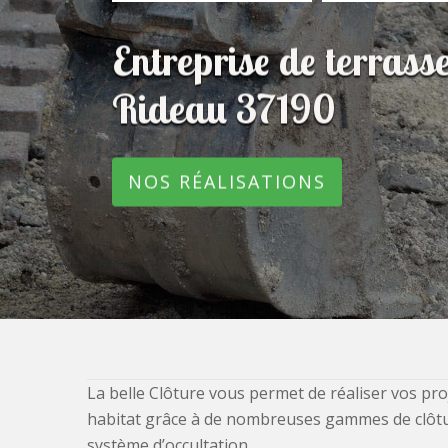
Entreprise de terras
Rideau 37190
NOS RÉALISATIONS
La belle Clôture vous permet de réaliser vos pro
habitat grâce à de nombreuses gammes de clôtures
système d’occultation.