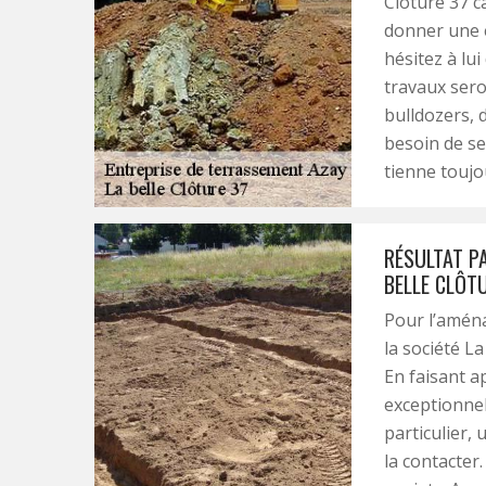
Clôture 37 c
donner une e
hésitez à lu
travaux sero
bulldozers, 
besoin de ses
tienne toujo
RÉSULTAT P
BELLE CLÔT
Pour l’aména
la société L
En faisant a
exceptionnel
particulier, 
la contacter.