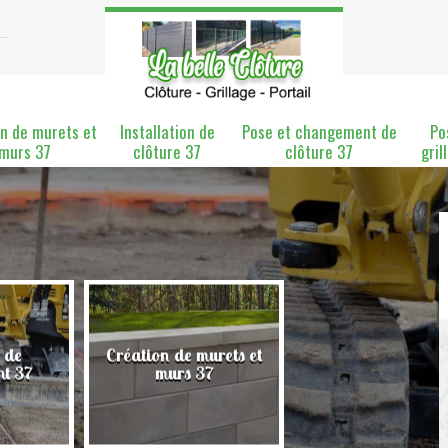
n de murets et
Installation de
Pose et changement de
Po
murs 37
clôture 37
clôture 37
gril
 de
Création de murets et
Installation de clô
nt 37
murs 37
37