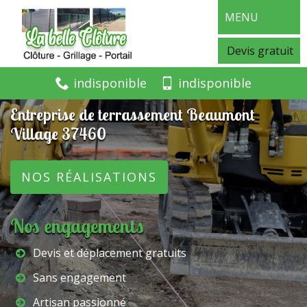
MENU
Devis gratuit
indisponible
indisponible
Entreprise de terrassement Beaumont
Village 37460
NOS RÉALISATIONS
Nos engagements
Devis et déplacement gratuits
Sans engagement
Artisan passionné