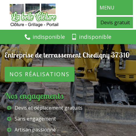
MENU
Devis gratuit
indisponible
indisponible
Entreprise de terrassement Chedigny 37310
NOS RÉALISATIONS
Nos engagements
Devis et déplacement gratuits
Sans engagement
Artisan passionné