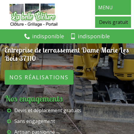
MENU
Devis gratuit
indisponible
indisponible
Entreprise de terrassement Dame Marie Les
Bois 37110
NOS RÉALISATIONS
Nos engagements
Devis et déplacement gratuits
Sans engagement
Artisan passionné