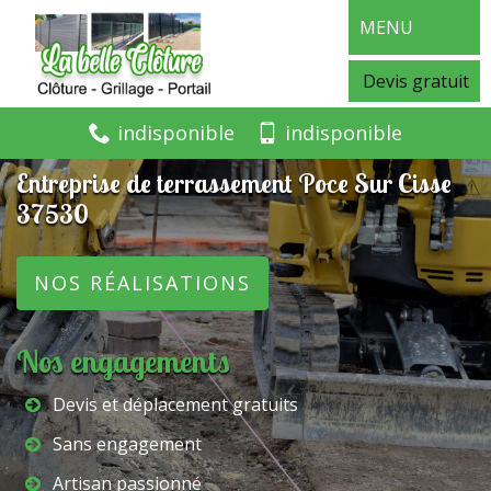
MENU
Devis gratuit
indisponible
indisponible
Entreprise de terrassement Poce Sur Cisse
37530
NOS RÉALISATIONS
Nos engagements
Devis et déplacement gratuits
Sans engagement
Artisan passionné