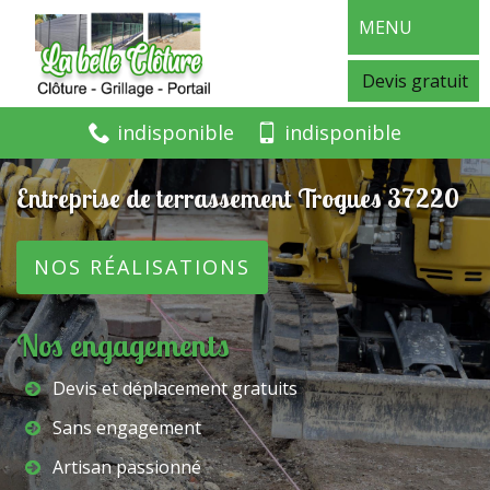
MENU
Devis gratuit
indisponible
indisponible
Entreprise de terrassement Trogues 37220
NOS RÉALISATIONS
Nos engagements
Devis et déplacement gratuits
Sans engagement
Artisan passionné