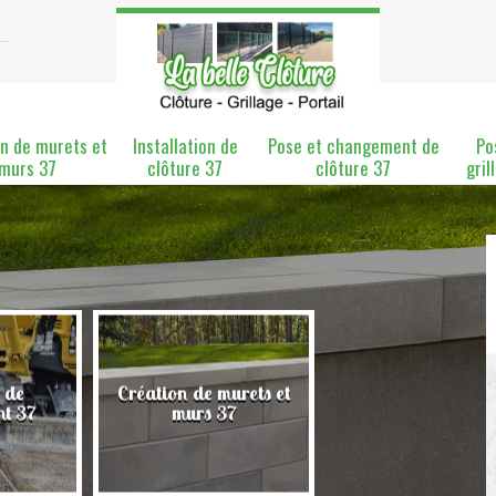
n de murets et
Installation de
Pose et changement de
Po
murs 37
clôture 37
clôture 37
gril
 de
Création de murets et
Installation de clô
nt 37
murs 37
37