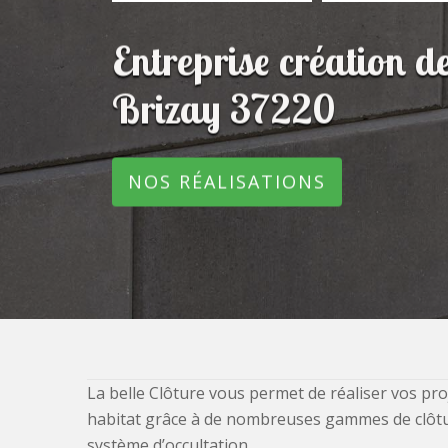
Entreprise création d
Brizay 37220
NOS RÉALISATIONS
La belle Clôture vous permet de réaliser vos pro
habitat grâce à de nombreuses gammes de clôtures
système d’occultation.