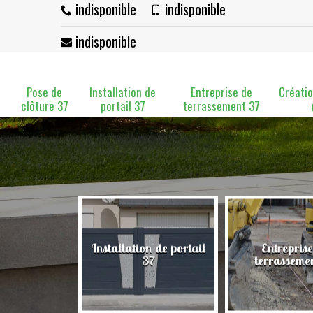
indisponible
indisponible
indisponible
Pose de
Installation de
Entreprise de
Créatio
clôture 37
portail 37
terrassement 37
Installation de portail
Entreprise
clôture 37
37
terrasseme