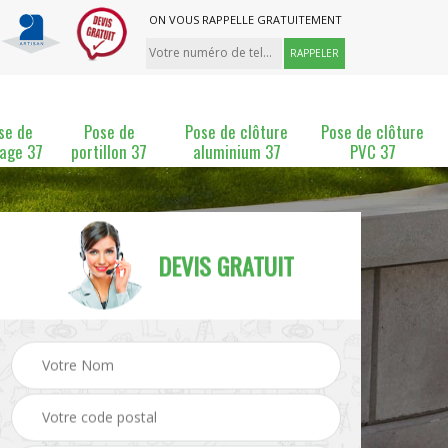
ON VOUS RAPPELLE GRATUITEMENT
se de
Pose de
Pose de clôture
Pose de clôture
lage 37
portillon 37
aluminium 37
PVC 37
DEVIS GRATUIT
ture
Pose et changement de
Pose de grillage 37
clôture 37