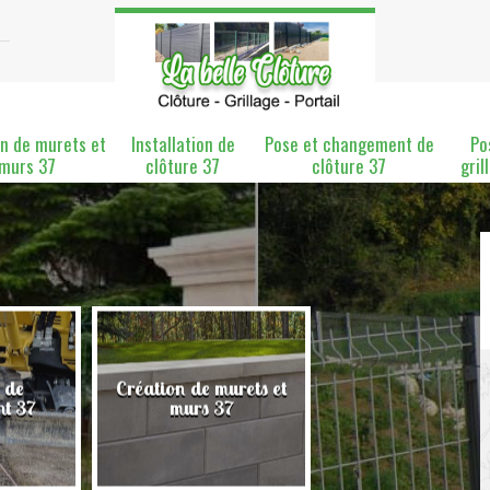
n de murets et
Installation de
Pose et changement de
Po
murs 37
clôture 37
clôture 37
gril
 de
Création de murets et
Installation de clô
nt 37
murs 37
37