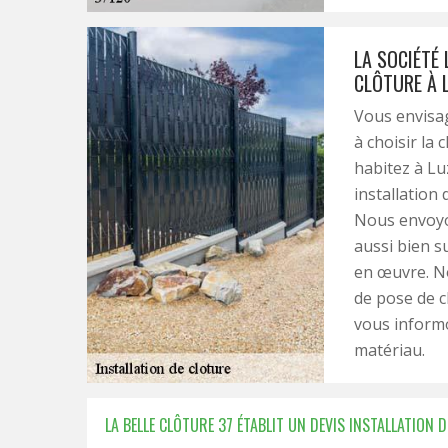
LA SOCIÉTÉ 
CLÔTURE À 
Vous envisag
à choisir la 
habitez à Lu
installation
Nous envoyo
aussi bien s
en œuvre. N
de pose de c
vous informo
matériau.
LA BELLE CLÔTURE 37 ÉTABLIT UN DEVIS INSTALLATION