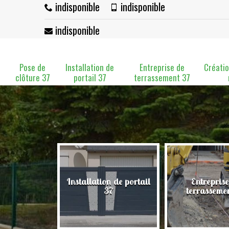
indisponible
indisponible
indisponible
Pose de
Installation de
Entreprise de
Créatio
clôture 37
portail 37
terrassement 37
Installation de portail
Entreprise
clôture 37
37
terrasseme