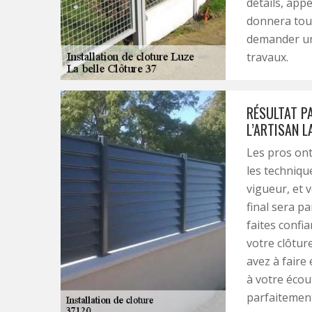
détails, app
donnera tout
demander un 
travaux.
RÉSULTAT PA
L’ARTISAN L
Les pros ont
les techniqu
vigueur, et v
final sera p
faites confia
votre clôture
avez à faire 
à votre écou
parfaitement