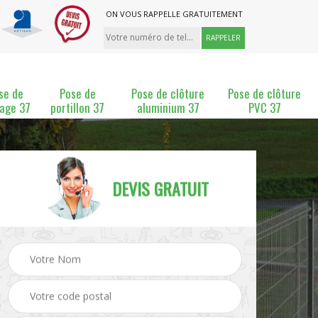
ON VOUS RAPPELLE GRATUITEMENT
se de
Pose de
Pose de clôture
Pose de clôture
lage 37
portillon 37
aluminium 37
PVC 37
DEVIS GRATUIT
ture
Pose et changement de
Pose de grillage 37
clôture 37