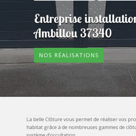
Entreprise installatio
Ambillou 37340
NOS RÉALISATIONS
La belle Clôture vous permet de réaliser vos pro
habitat grâce à de nombreuses gammes de clôtures
système d’occultation.