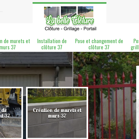
n de murets et
Installation de
Pose et changement de
Po
murs 37
clôture 37
clôture 37
gril
 de
Création de murets et
Installation de clô
nt 37
murs 37
37