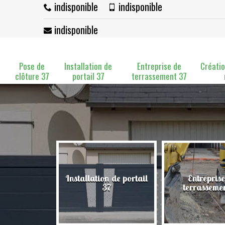
indisponible
indisponible
indisponible
Pose de
Installation de
Entreprise de
Créatio
clôture 37
portail 37
terrassement 37
Installation de portail
Entreprise
clôture 37
37
terrasseme