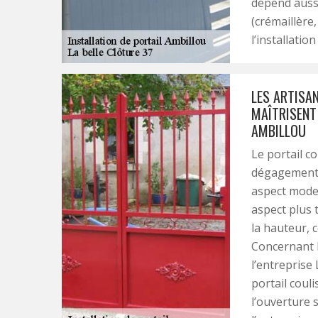
dépend aussi
(crémaillère,
l’installatio
LES ARTISAN
MAÎTRISENT 
AMBILLOU
Le portail c
dégagement s
aspect moder
aspect plus t
la hauteur, c
Concernant l
l’entreprise 
portail couli
l’ouverture 