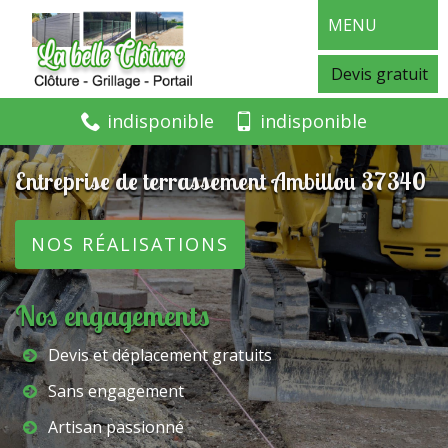
MENU
Devis gratuit
indisponible
indisponible
Entreprise de terrassement Ambillou 37340
NOS RÉALISATIONS
Nos engagements
Devis et déplacement gratuits
Sans engagement
Artisan passionné